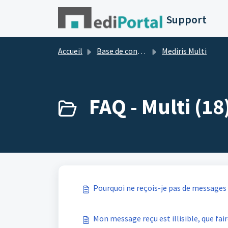
Passer au contenu principal
Support
Accueil
Base de connaissances
Mediris Multi
FAQ - Multi (18
Pourquoi ne reçois-je pas de messages
Mon message reçu est illisible, que fair