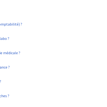
mptabilité) ?
labo ?
e médicale ?
sance ?
?
ches ?