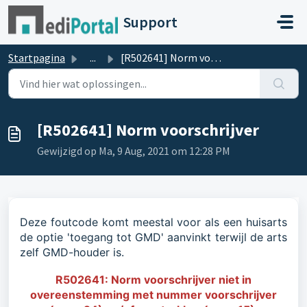
Doorgaan naar hoofdinhoud
Support
Startpagina
...
[R502641] Norm voorschrijver
[R502641] Norm voorschrijver
Gewijzigd op Ma, 9 Aug, 2021 om 12:28 PM
Deze foutcode komt meestal voor als een huisarts
de optie 'toegang tot GMD' aanvinkt terwijl de arts
zelf GMD-houder is.
R502641: Norm voorschrijver niet in
overeenstemming met nummer voorschrijver