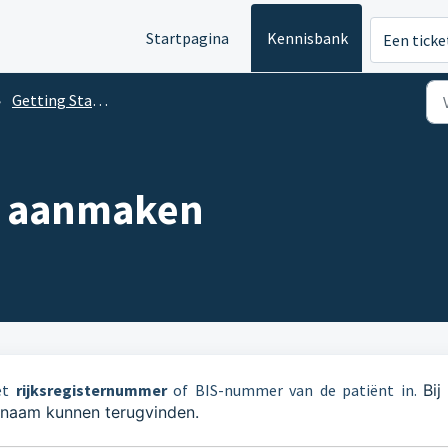
Startpagina
Kennisbank
Een ticke
Getting Started - Recipe
t aanmaken
et
rijksregisternummer
of BIS-nummer van de patiënt in.
Bij
 naam kunnen terugvinden.