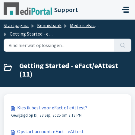
Doorgaan naar hoofdinhoud
Support
Startpagina
Kennisbank
Mediris eFact / eAttest
Getting Started - eFact/eAttest
Getting Started - eFact/eAttest
(11)
Kies ik best voor eFact of eAttest?
Gewijzigd op Di, 23 Sep, 2025 om 2:18 PM
Opstart account: eFact - eAttest