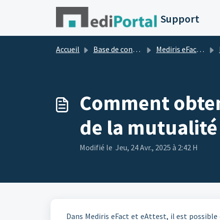
Passer au contenu principal
Support
Accueil
Base de connaissances
Mediris eFact / eAttest
Comment obteni
de la mutualité
Modifié le Jeu, 24 Avr., 2025 à 2:42 H
Dans Mediris eFact et eAttest, il est possibl