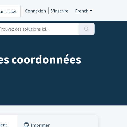
Connexion
S'inscrire
French
un ticket
les coordonnées
ient.
Imprimer